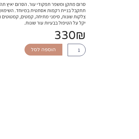
סרום מתקן ומשפר תפקודי עור. הסרום יאיץ תהל
תתקבל בניית רקמות אסתטית במיוחד. השימוש
צלקות שונות, סימני מתיחה, קמטים, קמטוטים וע
יקל על הטיפול בבעיות עור שונות.
330
₪
כמות
הוספה לסל
של
Skin
Revive
Serum