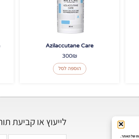
n
Azilaccutane Care
300
₪
הוספה לסל
לייעוץ או קביעת תור
ת של האתר.
שם
טלפו