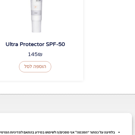
Ultra Protector SPF-50
145
₪
הוספה לסל
ליצירת קשר
בלחיצה על כפתור “הסכמה” אני מסכים/ה לשימוש במידע בהתאם למדיניות הפרטיו
האנפה 18 טירת כרמל