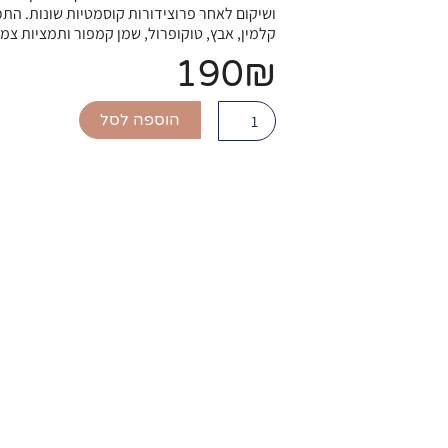
ושיקום לאחר פרוצידורות קוסמטיות שונות. הת
קלמין, אבץ, טוקופרול, שמן קמפור ותמציות צמחי
190
₪
כמות
הוספה לסל
של
Skin
Relaxer
Cream