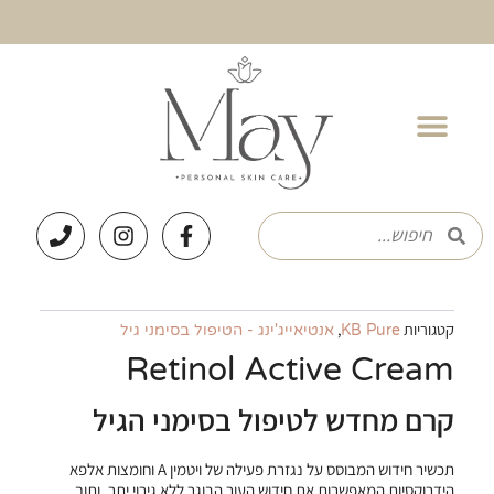
ילוג
תוכן
P
I
F
חיפוש
חיפוש
h
n
a
o
s
c
n
t
e
e
a
b
g
o
קטגוריות
,
KB Pure
אנטיאייג'ינג - הטיפול בסימני גיל
r
o
Retinol Active Cream
a
k
m
-
קרם מחדש לטיפול בסימני הגיל
f
תכשיר חידוש המבוסס על נגזרת פעילה של ויטמין A וחומצות אלפא
הידרוקסיות המאפשרות את חידוש העור הבוגר ללא גירוי יתר, ותוך