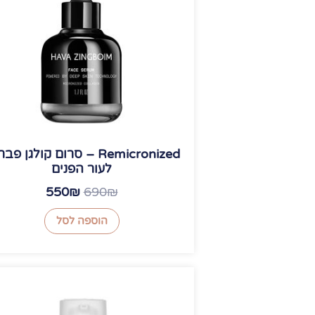
550₪.
690₪.
Remicronized – סרום קולגן פב
לעור הפנים
550
₪
690
₪
הוספה לסל