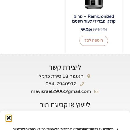
Remicronized – סרום
קולגן פברילי לעור הפנים
690
₪
550
₪
הוספה לסל
ליצירת קשר
האנפה 18 טירת כרמל
054-7940912
mayisrael2906@gmail.com
לייעוץ או קביעת תור
שם
טלפון
בלחיצה על כפתור “הסכמה” אני מסכים/ה לשימוש במידע בהתאם למדיניות