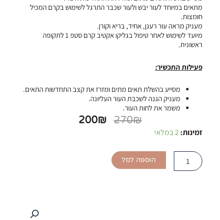
מתאים במיוחד לעור יבש ולעור שכבר התרגל לשימוש בקרם המכיל
חומצות.
מעניק מראה עור רענן, אחיד, בריא וקורן.
מיועד לשימוש לאחר טיפול בגליקו אקטיב קרם סטפ 1 לתקופה
ראשונית.
פעילות התכשיר:
מסייע בהשלת תאים מתים ומזרז את קצב התחדשות התאים.
מעניק הגנה לשכבת העור העליונה.
משמר את לחות העור.
המחיר
המחיר
200
₪
270
₪
המקורי
הנוכחי
זמינות:
2 במלאי
כמות
היה:
הוא:
של
200₪.
270₪.
קרם
הוספה לסל
גליקו
אקטיב
2
-
Glyco
Active