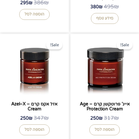
386
₪
295
₪
495
₪
380
₪
הוספה לסל
מידע נוסף
המחיר
המחיר
המחיר
המחיר
המקורי
הנוכחי
המקורי
הנוכחי
Sale!
Sale!
היה:
הוא:
היה:
הוא:
250₪.
347₪.
250₪.
317₪.
אייג’ פרוטקשן קרם – Age
אזל אקס קרם – Azel–X
Cream
Protection Cream
347
₪
317
₪
250
₪
250
₪
הוספה לסל
הוספה לסל