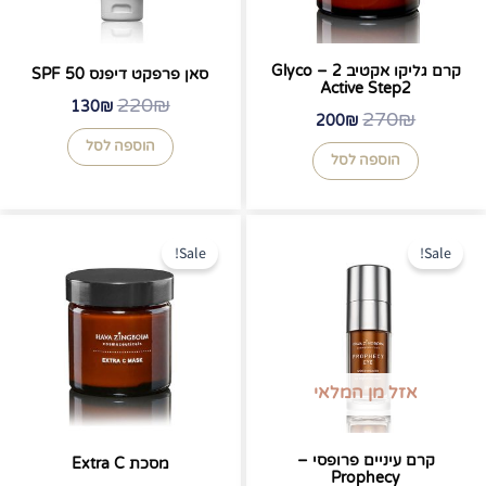
קרם גליקו אקטיב 2 – Glyco
סאן פרפקט דיפנס 50 SPF
Active Step2
220
₪
130
₪
270
₪
200
₪
הוספה לסל
הוספה לסל
המחיר
המחיר
המחיר
המחיר
המקורי
הנוכחי
המקורי
הנוכחי
Sale!
Sale!
היה:
הוא:
היה:
הוא:
295₪.
386₪.
380₪.
495₪.
אזל מן המלאי
קרם עיניים פרופסי –
מסכת Extra C
Prophecy