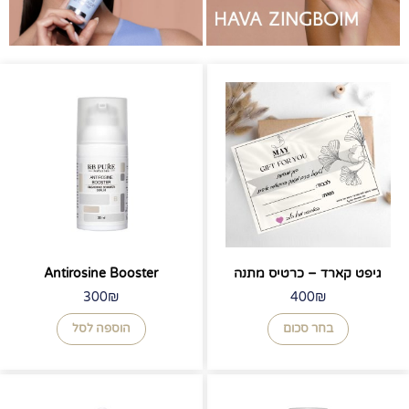
למוצר
זה
יש
מספר
סוגים.
ניתן
לבחור
את
האפשרויות
בעמוד
המוצר
גיפט קארד – כרטיס מתנה
Antirosine Booster
300
₪
400
₪
בחר סכום
הוספה לסל