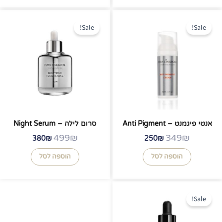
המחיר
המחיר
המחיר
המחיר
המקורי
הנוכחי
המקורי
הנוכחי
Sale!
Sale!
היה:
הוא:
היה:
הוא:
380₪.
499₪.
250₪.
349₪.
אנטי פיגמנט – Anti Pigment
סרום לילה – Night Serum
499
₪
349
₪
380
₪
250
₪
הוספה לסל
הוספה לסל
המחיר
המחיר
המקורי
הנוכחי
Sale!
היה:
הוא:
550₪.
690₪.