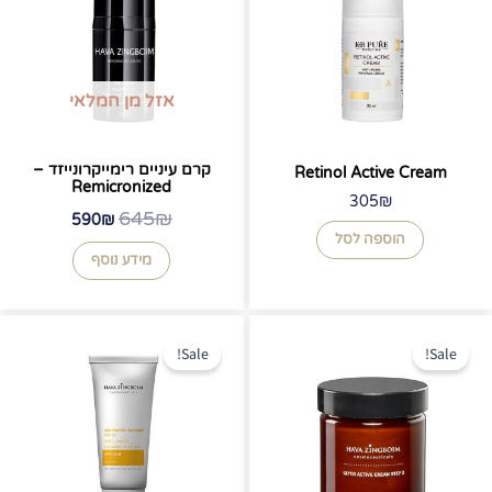
590₪.
645₪.
אזל מן המלאי
קרם עיניים רימייקרונייזד –
Retinol Active Cream
Remicronized
305
₪
645
₪
590
₪
הוספה לסל
מידע נוסף
המחיר
המחיר
המחיר
המחיר
המקורי
הנוכחי
המקורי
הנוכחי
Sale!
Sale!
היה:
הוא:
היה:
הוא:
130₪.
220₪.
200₪.
270₪.